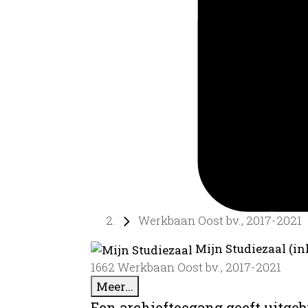
Werkbaan Oost bv., 2017-2021
Mijn Studiezaal (in
1662 Werkbaan Oost bv., 2017-2021
Meer...
Een archieftoegang geeft uitgeb