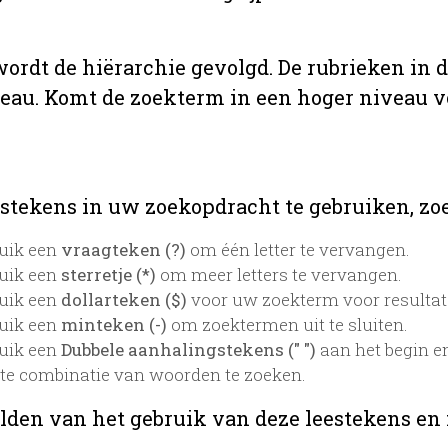
 wordt de hiërarchie gevolgd. De rubrieken in 
veau. Komt de zoekterm in een hoger niveau 
stekens in uw zoekopdracht te gebruiken, zoek
uik een
vraagteken (?)
om één letter te vervangen.
uik een
sterretje (*)
om meer letters te vervangen.
uik een
dollarteken ($)
voor uw zoekterm voor resultaten
uik een
minteken (-)
om zoektermen uit te sluiten.
uik een
Dubbele aanhalingstekens (" ")
aan het begin e
te combinatie van woorden te zoeken.
lden van het gebruik van deze leestekens en