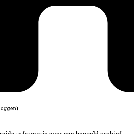
loggen)
reide informatie over een bepaald archief.