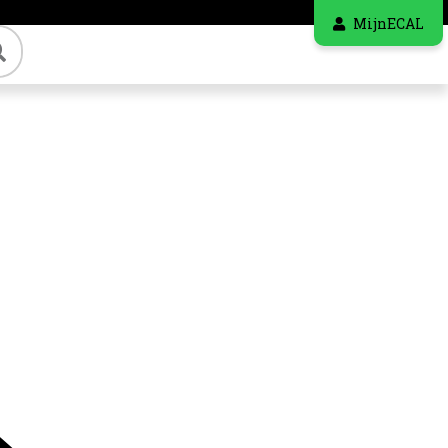
MijnECAL
Zoeken