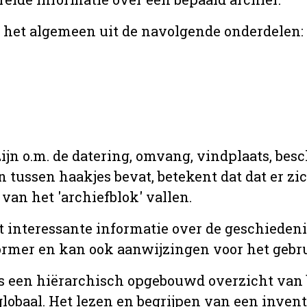
r het algemeen uit de navolgende onderdelen:
jn o.m. de datering, omvang, vindplaats, bes
en tussen haakjes bevat, betekent dat dat er z
van het 'archiefblok' vallen.
t interessante informatie over de geschiedeni
rmer en kan ook aanwijzingen voor het gebru
t is een hiërarchisch opgebouwd overzicht va
globaal. Het lezen en begrijpen van een inven