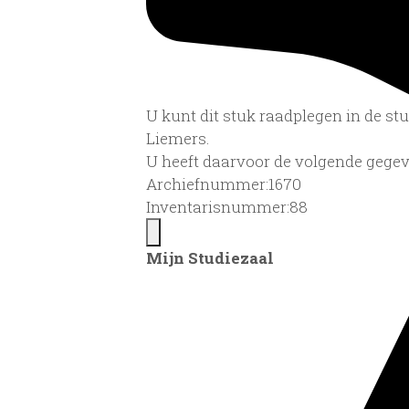
U kunt dit stuk raadplegen in de s
Liemers.
U heeft daarvoor de volgende gegev
Archiefnummer:1670
Inventarisnummer:88
Mijn Studiezaal