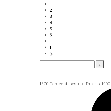
...
2
3
4
5
6
...
1
1670 Gemeentebestuur Ruurlo, 199