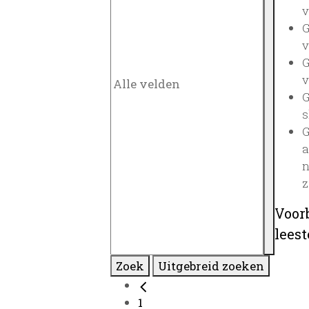
v
G
v
G
v
G
s
G
a
n
z
Voor
lees
Zoek
Uitgebreid zoeken
1