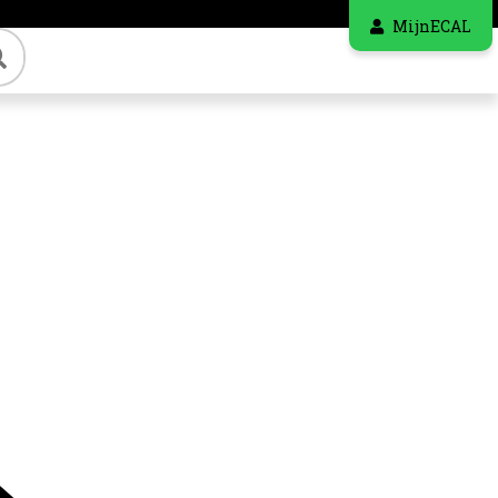
MijnECAL
Zoeken