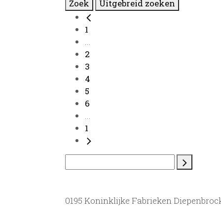
Zoek
Uitgebreid zoeken
1
...
2
3
4
5
6
...
1
0195 Koninklijke Fabrieken Diepenbrock 