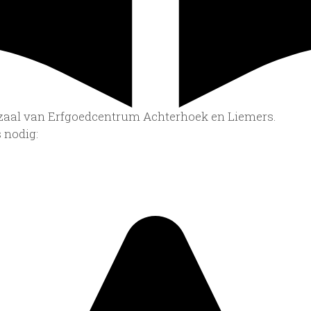
iezaal van Erfgoedcentrum Achterhoek en Liemers.
 nodig: