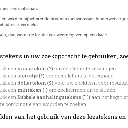
ties centraal staan.
n en worden bijbehorende bronnen (bouwdossier, hinderwetvergun
et adres is vermeld.
ven, dan wordt de locatie ook weergegeven op een kaart.
stekens in uw zoekopdracht te gebruiken, zoek
uik een
vraagteken (?)
om één letter te vervangen.
uik een
sterretje (*)
om meer letters te vervangen.
uik een
dollarteken ($)
voor uw zoekterm voor resultaten
uik een
minteken (-)
om zoektermen uit te sluiten.
uik een
Dubbele aanhalingstekens (" ")
aan het begin e
te combinatie van woorden te zoeken.
lden van het gebruik van deze leestekens en