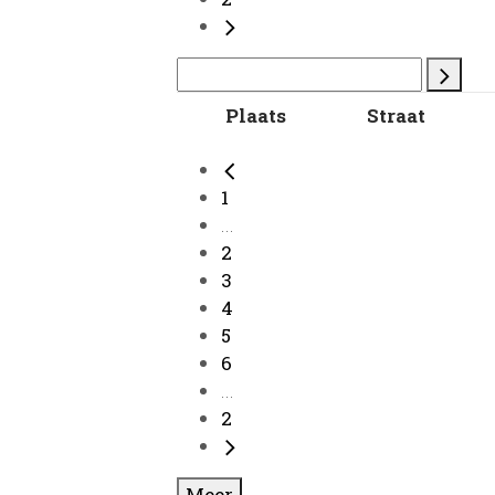
Plaats
Straat
1
...
2
3
4
5
6
...
2
Meer