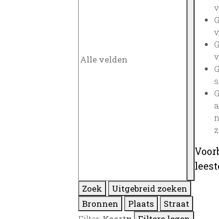
v
G
v
G
v
G
s
G
a
n
z
Voor
lees
Zoek
Uitgebreid zoeken
Bronnen
Plaats
Straat
Filter:
Kaart
x
Filters legen