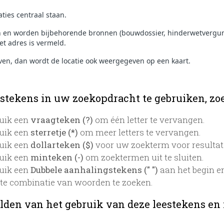
ties centraal staan.
n en worden bijbehorende bronnen (bouwdossier, hinderwetvergun
et adres is vermeld.
ven, dan wordt de locatie ook weergegeven op een kaart.
stekens in uw zoekopdracht te gebruiken, zoek
uik een
vraagteken (?)
om één letter te vervangen.
uik een
sterretje (*)
om meer letters te vervangen.
uik een
dollarteken ($)
voor uw zoekterm voor resultaten
uik een
minteken (-)
om zoektermen uit te sluiten.
uik een
Dubbele aanhalingstekens (" ")
aan het begin e
te combinatie van woorden te zoeken.
lden van het gebruik van deze leestekens en