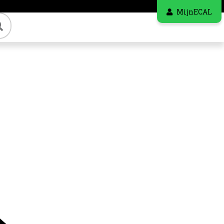
MijnECAL
Zoeken