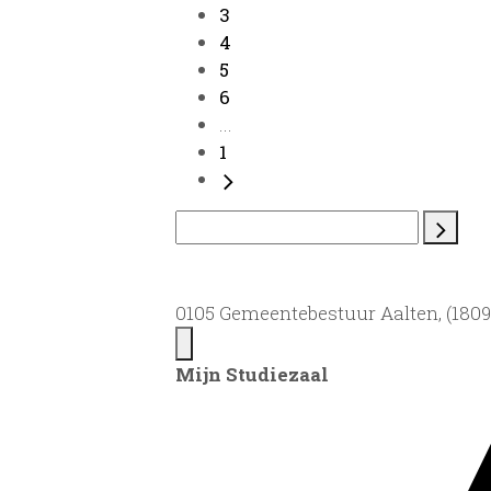
3
4
5
6
...
1
0105 Gemeentebestuur Aalten, (1809)
Mijn Studiezaal