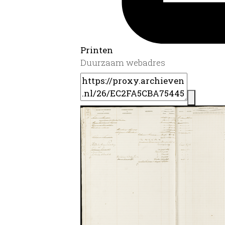
Printen
Duurzaam webadres