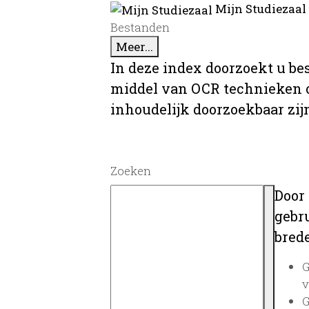
Mijn Studiezaal
Bestanden
Meer...
In deze index doorzoekt u be
middel van OCR technieken o
inhoudelijk doorzoekbaar zij
Zoeken
Door
gebru
brede
G
v
G