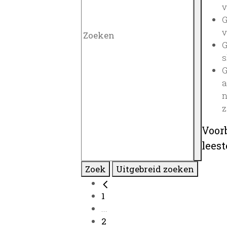
v
G
v
G
s
G
a
n
z
Voor
lees
Zoek
Uitgebreid zoeken
1
...
2