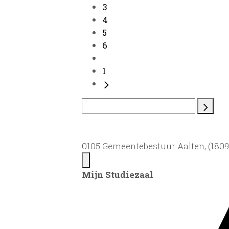
3
4
5
6
...
1
0105 Gemeentebestuur Aalten, (1809)
Mijn Studiezaal