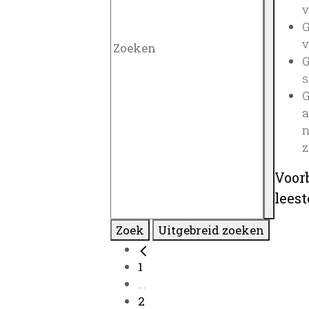
v
G
v
G
s
G
a
n
z
Voor
lees
Zoek
Uitgebreid zoeken
1
...
2