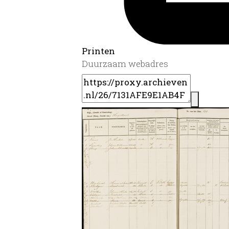
Printen
Duurzaam webadres