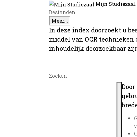
Mijn Studiezaal
Bestanden
Meer...
In deze index doorzoekt u be
middel van OCR technieken o
inhoudelijk doorzoekbaar zij
Zoeken
Door
gebru
brede
G
v
G