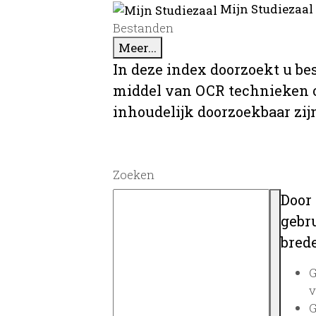
Mijn Studiezaal
Bestanden
Meer...
In deze index doorzoekt u be
middel van OCR technieken o
inhoudelijk doorzoekbaar zij
Zoeken
Door
gebru
brede
G
v
G