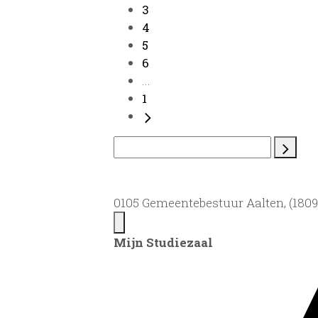
3
4
5
6
...
1
0105 Gemeentebestuur Aalten, (1809)
Mijn Studiezaal