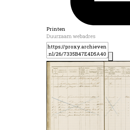
Printen
Duurzaam webadres