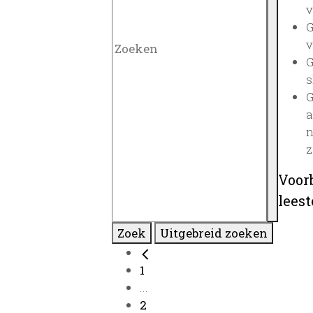
v
G
v
G
s
G
a
n
z
Voor
lees
Zoek
Uitgebreid zoeken
1
...
2