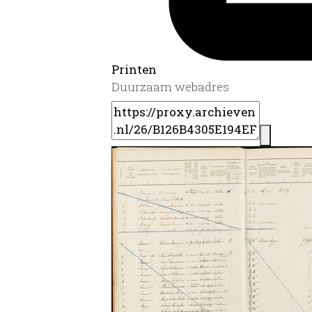
Printen
Duurzaam webadres