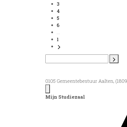
3
4
5
6
...
1
0105 Gemeentebestuur Aalten, (1809)
Mijn Studiezaal