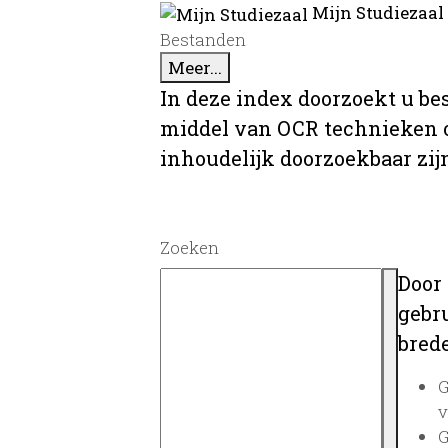
Mijn Studiezaal
Bestanden
Meer...
In deze index doorzoekt u be
middel van OCR technieken o
inhoudelijk doorzoekbaar zij
Zoeken
Door
gebru
brede
G
v
G