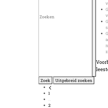
v
G
v
G
s
G
a
n
z
Voor
lees
Zoek
Uitgebreid zoeken
1
...
2