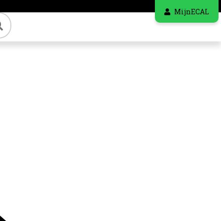
MijnECAL
Zoeken