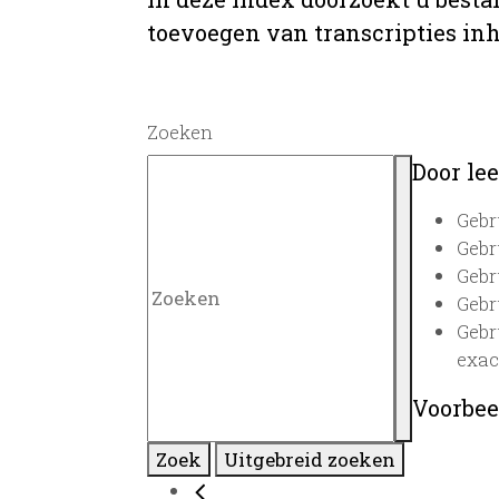
toevoegen van transcripties inh
Zoeken
Door lee
Gebr
Gebr
Gebr
Gebr
Gebr
exac
Voorbee
Zoek
Uitgebreid zoeken