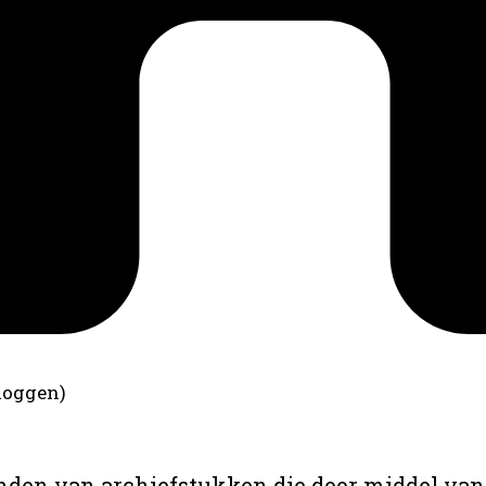
loggen)
anden van archiefstukken die door middel van