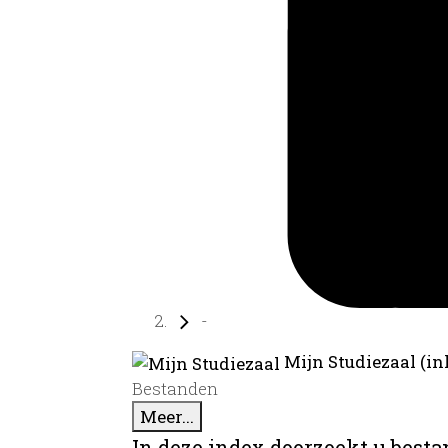
-
Mijn Studiezaal (in
Bestanden
Meer...
In deze index doorzoekt u best