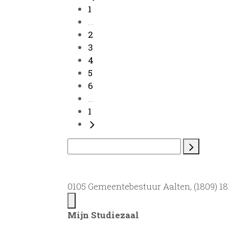
1
...
2
3
4
5
6
...
1
0105 Gemeentebestuur Aalten, (1809) 181
Mijn Studiezaal