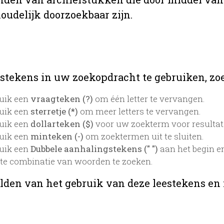
oudelijk doorzoekbaar zijn.
stekens in uw zoekopdracht te gebruiken, zoek
uik een
vraagteken (?)
om één letter te vervangen.
uik een
sterretje (*)
om meer letters te vervangen.
uik een
dollarteken ($)
voor uw zoekterm voor resultaten
uik een
minteken (-)
om zoektermen uit te sluiten.
uik een
Dubbele aanhalingstekens (" ")
aan het begin e
te combinatie van woorden te zoeken.
lden van het gebruik van deze leestekens en