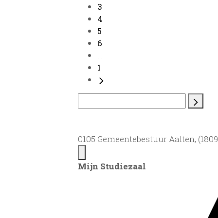
3
4
5
6
...
1
0105 Gemeentebestuur Aalten, (1809)
Mijn Studiezaal