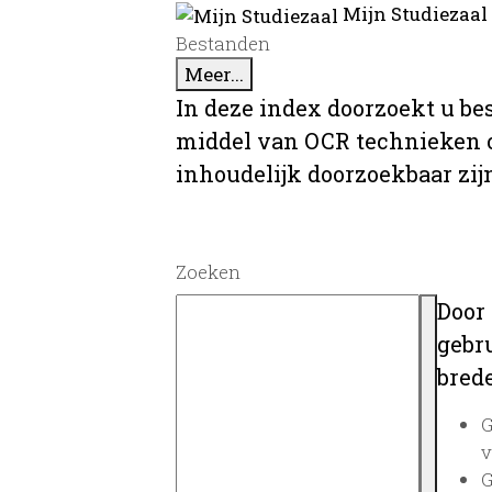
Mijn Studiezaal
Bestanden
Meer...
In deze index doorzoekt u be
middel van OCR technieken o
inhoudelijk doorzoekbaar zij
Zoeken
Door
gebru
brede
G
v
G