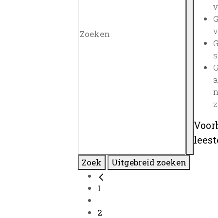
v
G
v
G
s
G
a
n
z
Voor
lees
Zoek
Uitgebreid zoeken
1
...
2