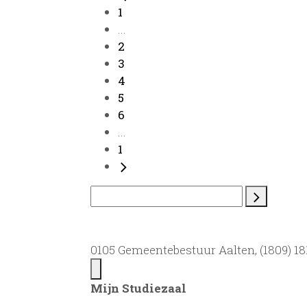
1
...
2
3
4
5
6
...
1
0105 Gemeentebestuur Aalten, (1809) 181
Mijn Studiezaal