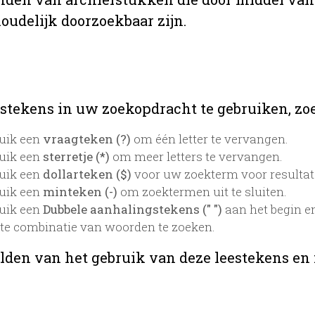
oudelijk doorzoekbaar zijn.
stekens in uw zoekopdracht te gebruiken, zoek
uik een
vraagteken (?)
om één letter te vervangen.
uik een
sterretje (*)
om meer letters te vervangen.
uik een
dollarteken ($)
voor uw zoekterm voor resultaten
uik een
minteken (-)
om zoektermen uit te sluiten.
uik een
Dubbele aanhalingstekens (" ")
aan het begin e
te combinatie van woorden te zoeken.
lden van het gebruik van deze leestekens en