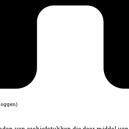
loggen)
anden van archiefstukken die door middel van