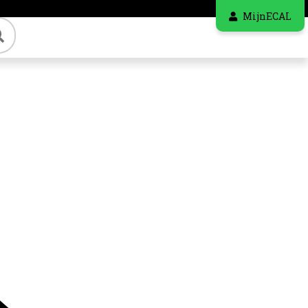
MijnECAL
Zoeken