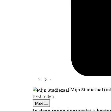
-
Mijn Studiezaal (in
Bestanden
Meer...
In deze index doorzoekt u best