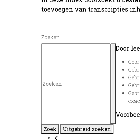
toevoegen van transcripties inh
Zoeken
Door lee
Gebr
Gebr
Gebr
Gebr
Gebr
exac
Voorbee
Zoek
Uitgebreid zoeken