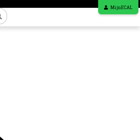
MijnECAL
Zoeken