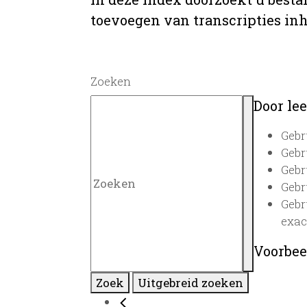
toevoegen van transcripties inh
Zoeken
Door lee
Gebr
Gebr
Gebr
Gebr
Gebr
exac
Voorbee
Zoek
Uitgebreid zoeken