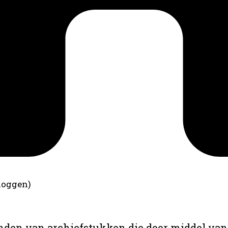
loggen)
anden van archiefstukken die door middel van