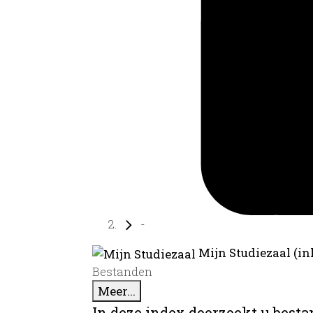
-
Mijn Studiezaal (in
Bestanden
Meer...
In deze index doorzoekt u best