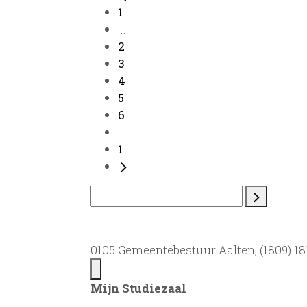
1
...
2
3
4
5
6
...
1
0105 Gemeentebestuur Aalten, (1809) 181
Mijn Studiezaal