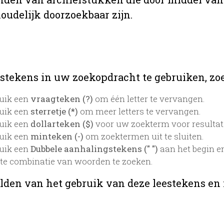
oudelijk doorzoekbaar zijn.
stekens in uw zoekopdracht te gebruiken, zoek
uik een
vraagteken (?)
om één letter te vervangen.
uik een
sterretje (*)
om meer letters te vervangen.
uik een
dollarteken ($)
voor uw zoekterm voor resultaten
uik een
minteken (-)
om zoektermen uit te sluiten.
uik een
Dubbele aanhalingstekens (" ")
aan het begin e
te combinatie van woorden te zoeken.
lden van het gebruik van deze leestekens en