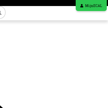
MijnECAL
Zoeken