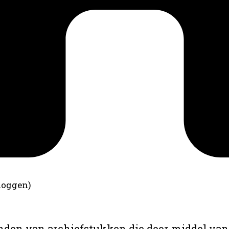
loggen)
anden van archiefstukken die door middel van