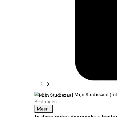
-
Mijn Studiezaal (in
Bestanden
Meer...
In deze index doorzoekt u best