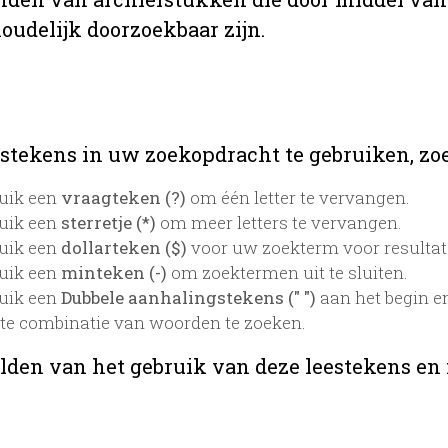
oudelijk doorzoekbaar zijn.
stekens in uw zoekopdracht te gebruiken, zoek
uik een
vraagteken (?)
om één letter te vervangen.
uik een
sterretje (*)
om meer letters te vervangen.
uik een
dollarteken ($)
voor uw zoekterm voor resultaten
uik een
minteken (-)
om zoektermen uit te sluiten.
uik een
Dubbele aanhalingstekens (" ")
aan het begin e
te combinatie van woorden te zoeken.
lden van het gebruik van deze leestekens en