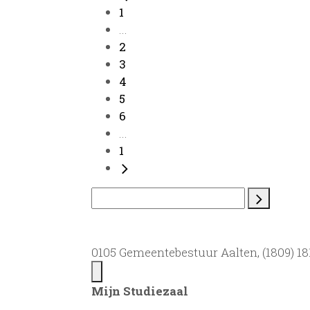
1
...
2
3
4
5
6
...
1
0105 Gemeentebestuur Aalten, (1809) 181
Mijn Studiezaal