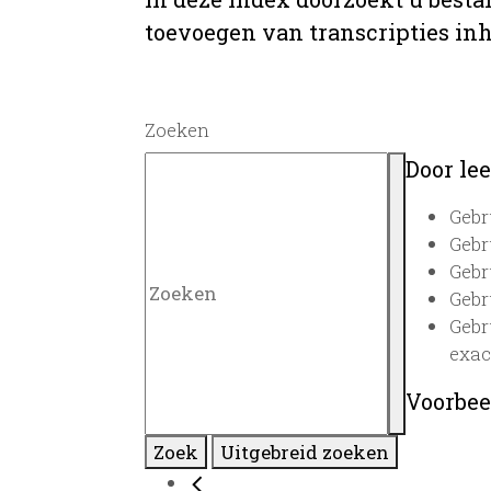
toevoegen van transcripties inh
Zoeken
Door lee
Gebr
Gebr
Gebr
Gebr
Gebr
exac
Voorbee
Zoek
Uitgebreid zoeken