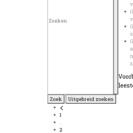
v
G
v
G
s
G
a
n
z
Voor
lees
Zoek
Uitgebreid zoeken
1
...
2