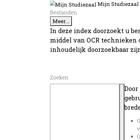
Mijn Studiezaal
Bestanden
Meer...
In deze index doorzoekt u be
middel van OCR technieken o
inhoudelijk doorzoekbaar zij
Zoeken
Door
gebru
brede
G
v
G