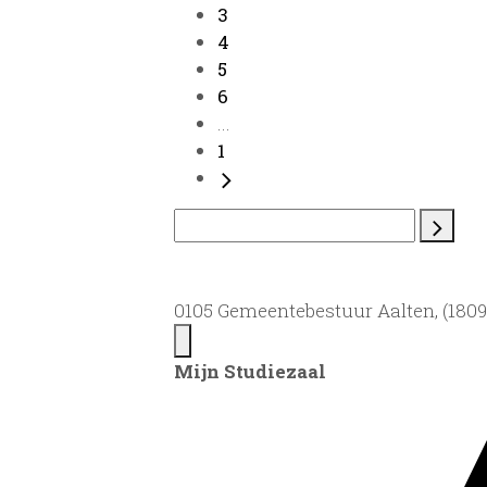
3
4
5
6
...
1
0105 Gemeentebestuur Aalten, (1809)
Mijn Studiezaal