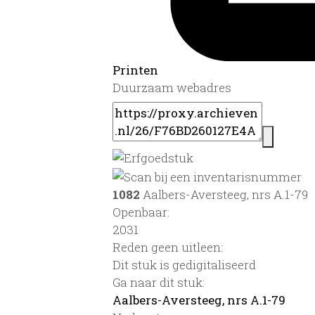
Printen
Duurzaam webadres
1082
Aalbers-Aversteeg, nrs A.1-79
Openbaar:
2031
Reden geen uitleen:
Dit stuk is gedigitaliseerd
Ga naar dit stuk:
Aalbers-Aversteeg, nrs A.1-79