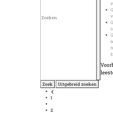
v
G
v
G
s
G
a
n
z
Voor
lees
Zoek
Uitgebreid zoeken
1
...
2