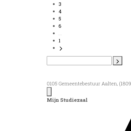
3
4
5
6
...
1
0105 Gemeentebestuur Aalten, (1809)
Mijn Studiezaal