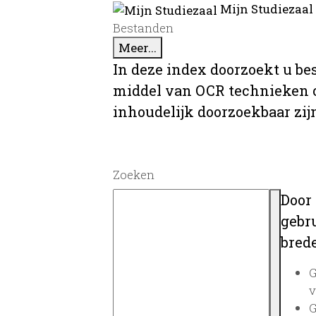
Mijn Studiezaal
Bestanden
Meer...
In deze index doorzoekt u be
middel van OCR technieken o
inhoudelijk doorzoekbaar zij
Zoeken
Door
gebru
brede
G
v
G