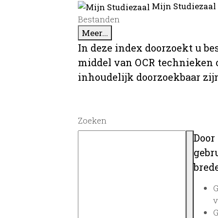
Mijn Studiezaal
Bestanden
Meer...
In deze index doorzoekt u be
middel van OCR technieken o
inhoudelijk doorzoekbaar zij
Zoeken
Door
gebru
brede
G
v
G