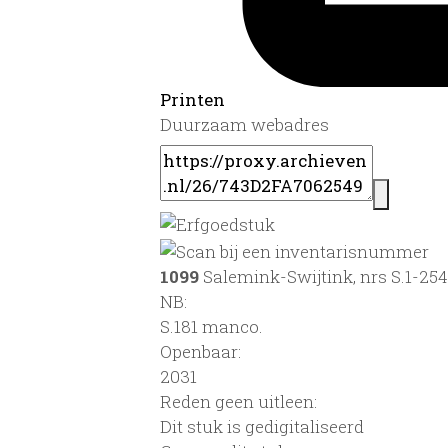
Printen
Duurzaam webadres
1099
Salemink-Swijtink, nrs S.1-254
NB
:
S.181 manco.
Openbaar:
2031
Reden geen uitleen:
Dit stuk is gedigitaliseerd