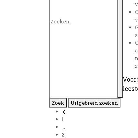
v
G
v
G
s
G
a
n
z
Voor
lees
Zoek
Uitgebreid zoeken
1
...
2