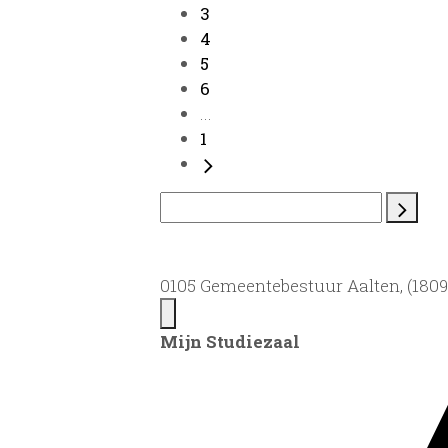
3
4
5
6
...
1
0105 Gemeentebestuur Aalten, (1809)
Mijn Studiezaal