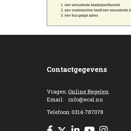
een
verouderde bladwijzer/favoriet
een zoekmachine heeft een
verouderde li
een
fout getypt
adres
Contactgegevens
Vragen:
Online Regelen
Email: info@ecal.nu
Telefoon: 0314-787078