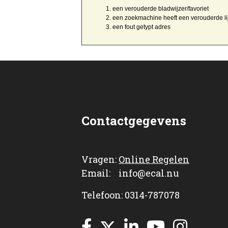
een
verouderde bladwijzer/favoriet
een zoekmachine heeft een
verouderde li
een
fout getypt
adres
Contactgegevens
Vragen:
Online Regelen
Email: info@ecal.nu
Telefoon: 0314-787078