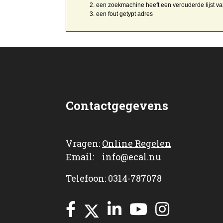
een zoekmachine heeft een
verouderde lijst v
een
fout getypt
adres
Contactgegevens
Vragen:
Online Regelen
Email: info@ecal.nu
Telefoon: 0314-787078