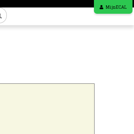
MijnECAL
Zoeken