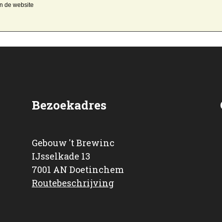
an de website
Bezoekadres
Gebouw 't Brewinc
IJsselkade 13
7001 AN Doetinchem
Routebeschrijving