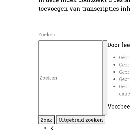
toevoegen van transcripties inh
Zoeken
Door lee
Gebr
Gebr
Gebr
Gebr
Gebr
exac
Voorbee
Zoek
Uitgebreid zoeken