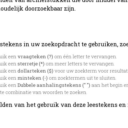
oudelijk doorzoekbaar zijn.
stekens in uw zoekopdracht te gebruiken, zoek
uik een
vraagteken (?)
om één letter te vervangen.
uik een
sterretje (*)
om meer letters te vervangen.
uik een
dollarteken ($)
voor uw zoekterm voor resultaten
uik een
minteken (-)
om zoektermen uit te sluiten.
uik een
Dubbele aanhalingstekens (" ")
aan het begin e
te combinatie van woorden te zoeken.
lden van het gebruik van deze leestekens en