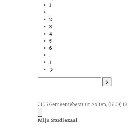
1
...
2
3
4
5
6
...
1
0105 Gemeentebestuur Aalten, (1809) 181
Mijn Studiezaal