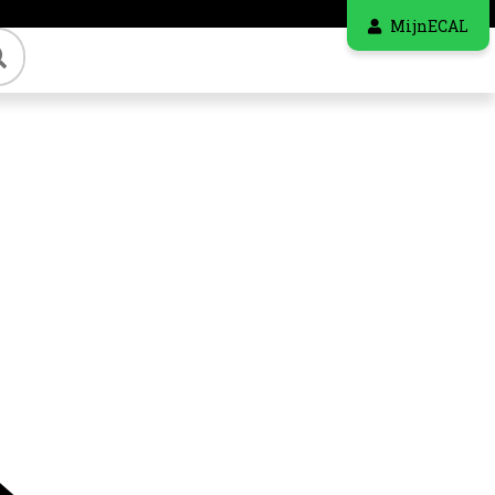
MijnECAL
Zoeken