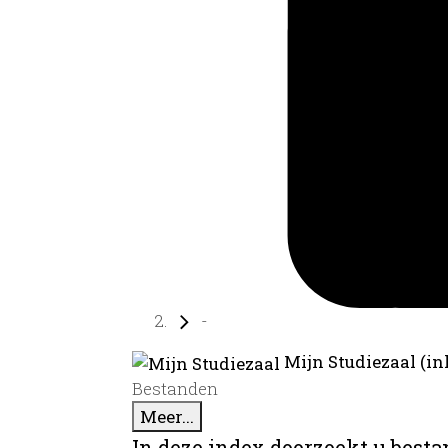
-
Mijn Studiezaal (in
Bestanden
Meer...
In deze index doorzoekt u best