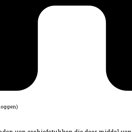
loggen)
anden van archiefstukken die door middel van