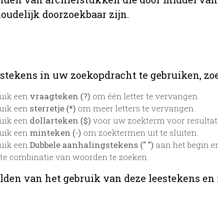
oudelijk doorzoekbaar zijn.
stekens in uw zoekopdracht te gebruiken, zoek
uik een
vraagteken (?)
om één letter te vervangen.
uik een
sterretje (*)
om meer letters te vervangen.
uik een
dollarteken ($)
voor uw zoekterm voor resultaten
uik een
minteken (-)
om zoektermen uit te sluiten.
uik een
Dubbele aanhalingstekens (" ")
aan het begin e
te combinatie van woorden te zoeken.
lden van het gebruik van deze leestekens en