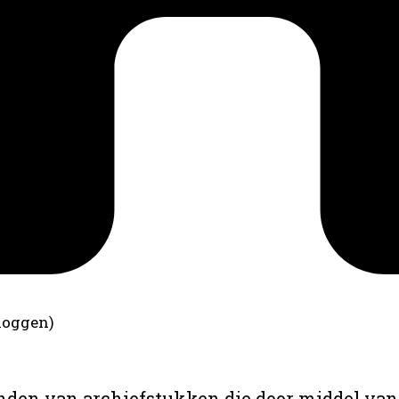
loggen)
anden van archiefstukken die door middel van