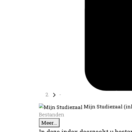
-
Mijn Studiezaal (in
Bestanden
Meer...
In deze index doorzoekt u best