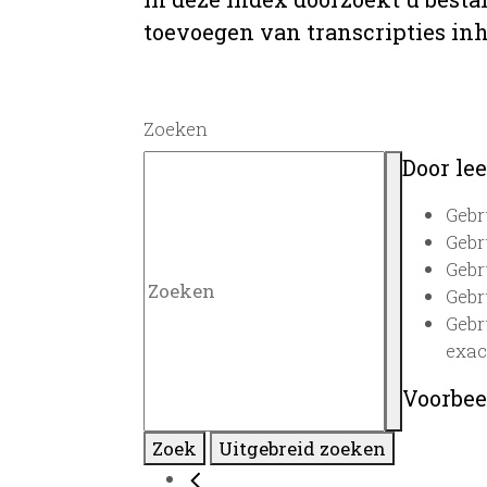
toevoegen van transcripties inh
Zoeken
Door lee
Gebr
Gebr
Gebr
Gebr
Gebr
exac
Voorbee
Zoek
Uitgebreid zoeken