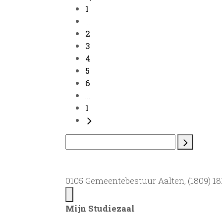
1
...
2
3
4
5
6
...
1
0105 Gemeentebestuur Aalten, (1809) 181
Mijn Studiezaal