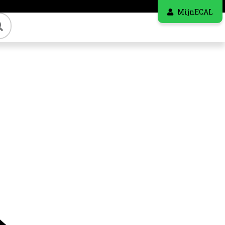
MijnECAL
Zoeken