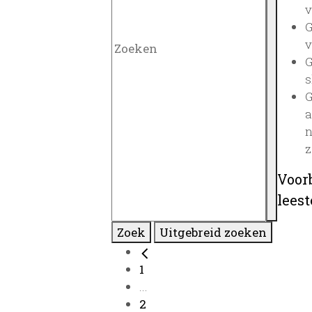
v
G
v
G
s
G
a
n
z
Voor
lees
Zoek
Uitgebreid zoeken
1
...
2