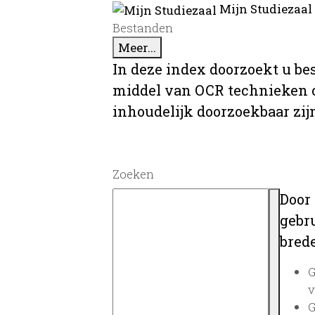
Mijn Studiezaal
Bestanden
Meer...
In deze index doorzoekt u be
middel van OCR technieken o
inhoudelijk doorzoekbaar zij
Zoeken
Door
gebru
brede
G
v
G