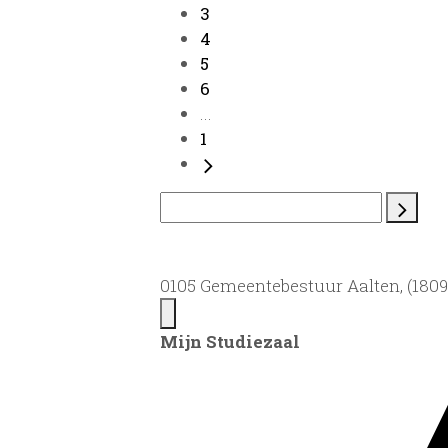
3
4
5
6
...
1
0105 Gemeentebestuur Aalten, (1809)
Mijn Studiezaal