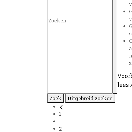
v
G
v
G
s
G
a
n
z
Voor
lees
Zoek
Uitgebreid zoeken
1
...
2