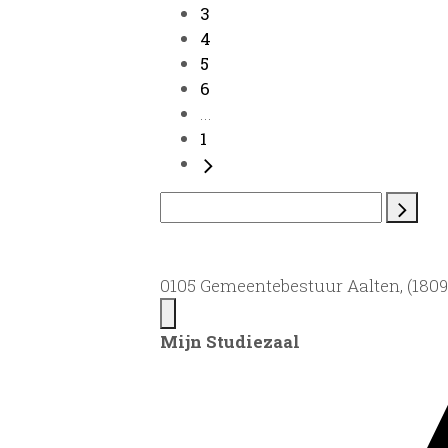
3
4
5
6
...
1
0105 Gemeentebestuur Aalten, (1809)
Mijn Studiezaal