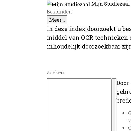
Mijn Studiezaal
Bestanden
Meer...
In deze index doorzoekt u be
middel van OCR technieken o
inhoudelijk doorzoekbaar zij
Zoeken
Door
gebru
brede
G
v
G