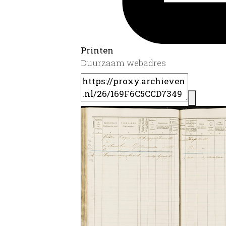
Printen
Duurzaam webadres