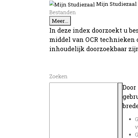
Mijn Studiezaal
Bestanden
Meer...
In deze index doorzoekt u be
middel van OCR technieken o
inhoudelijk doorzoekbaar zij
Zoeken
Door
gebru
brede
G
v
G