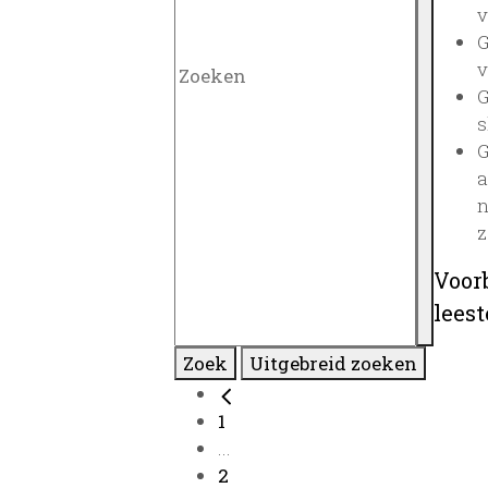
v
G
v
G
s
G
a
n
z
Voor
lees
Zoek
Uitgebreid zoeken
1
...
2