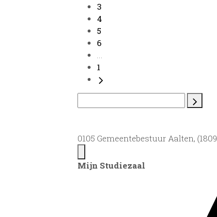
3
4
5
6
...
1
0105 Gemeentebestuur Aalten, (1809)
Mijn Studiezaal