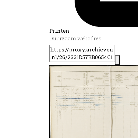
Printen
Duurzaam webadres