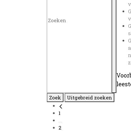
v
G
v
G
s
G
a
n
z
Voor
lees
Zoek
Uitgebreid zoeken
1
...
2