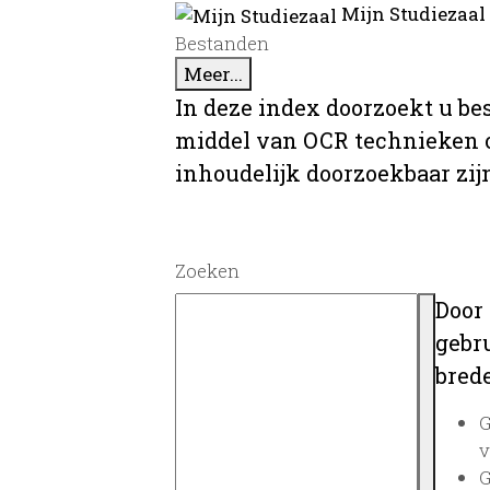
Mijn Studiezaal
Bestanden
Meer...
In deze index doorzoekt u be
middel van OCR technieken o
inhoudelijk doorzoekbaar zij
Zoeken
Door
gebru
brede
G
v
G