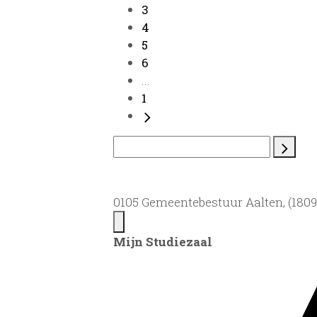
3
4
5
6
...
1
0105 Gemeentebestuur Aalten, (1809)
Mijn Studiezaal