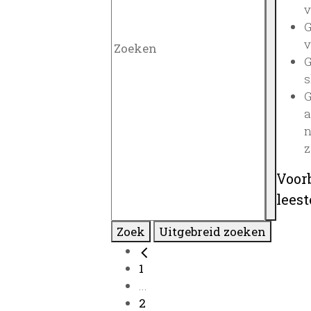
v
G
v
G
s
G
a
n
z
Voor
lees
Zoek
Uitgebreid zoeken
1
...
2