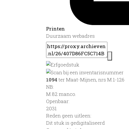
Printen
Duurzaam webadres
1094
ter Maat-Mijnen, nrs M.1-126
NB
:
M.82 manco.
Openbaar:
2031
Reden geen uitleen:
Dit stuk is gedigitaliseerd