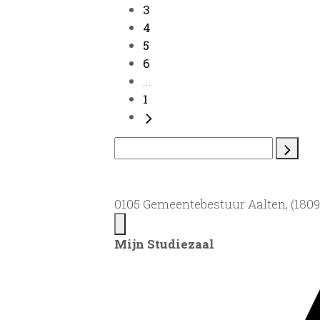
3
4
5
6
...
1
0105 Gemeentebestuur Aalten, (1809)
Mijn Studiezaal