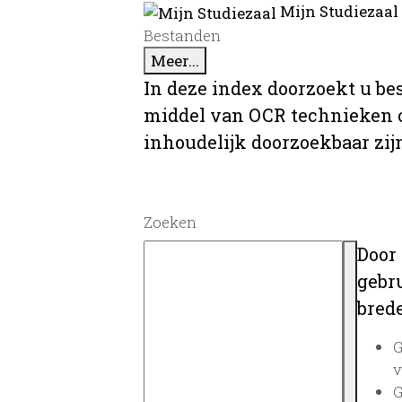
Mijn Studiezaal
Bestanden
Meer...
In deze index doorzoekt u be
middel van OCR technieken o
inhoudelijk doorzoekbaar zij
Zoeken
Door
gebru
brede
G
v
G