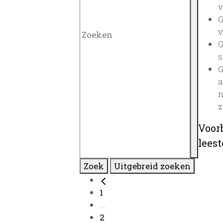
v
G
v
G
s
G
a
n
z
Voor
lees
Zoek
Uitgebreid zoeken
1
...
2