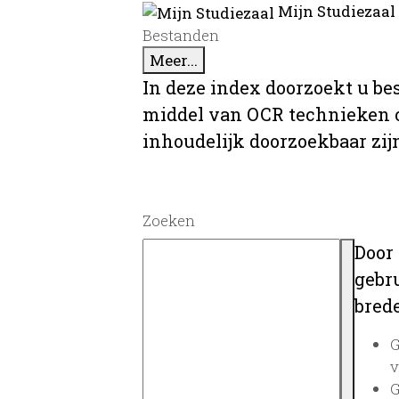
Mijn Studiezaal
Bestanden
Meer...
In deze index doorzoekt u be
middel van OCR technieken o
inhoudelijk doorzoekbaar zij
Zoeken
Door
gebru
brede
G
v
G