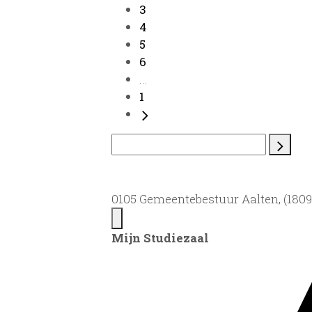
3
4
5
6
...
1
0105 Gemeentebestuur Aalten, (1809)
Mijn Studiezaal