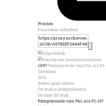
Printen
Duurzaam webadres
1097
Pampiermole-van Put, nrs P.1
Openbaar:
2031
Reden geen uitleen:
Dit stuk is gedigitaliseerd
Ga naar dit stuk:
Pampiermole-van Put, nrs P.1-137