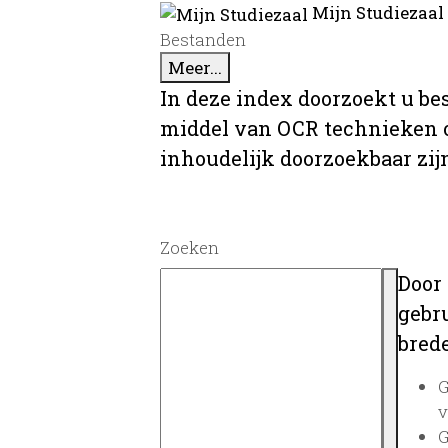
Mijn Studiezaal
Bestanden
Meer...
In deze index doorzoekt u be
middel van OCR technieken o
inhoudelijk doorzoekbaar zij
Zoeken
Door
gebru
brede
G
v
G