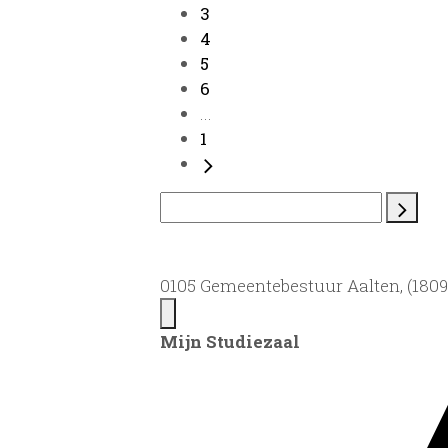
3
4
5
6
...
1
0105 Gemeentebestuur Aalten, (1809)
Mijn Studiezaal