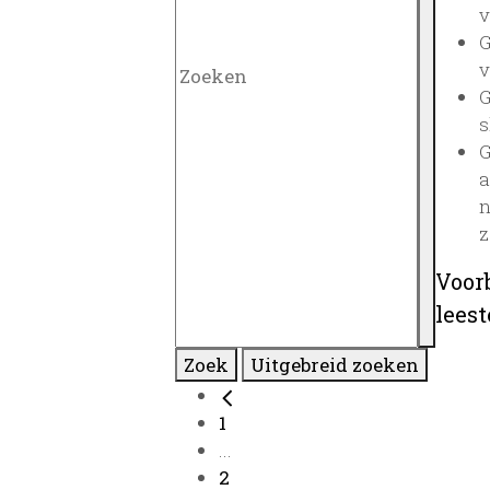
v
G
v
G
s
G
a
n
z
Voor
lees
Zoek
Uitgebreid zoeken
1
...
2