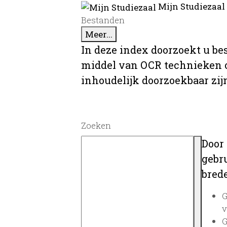
Mijn Studiezaal
Bestanden
Meer...
In deze index doorzoekt u be
middel van OCR technieken o
inhoudelijk doorzoekbaar zij
Zoeken
Door
gebru
brede
G
v
G