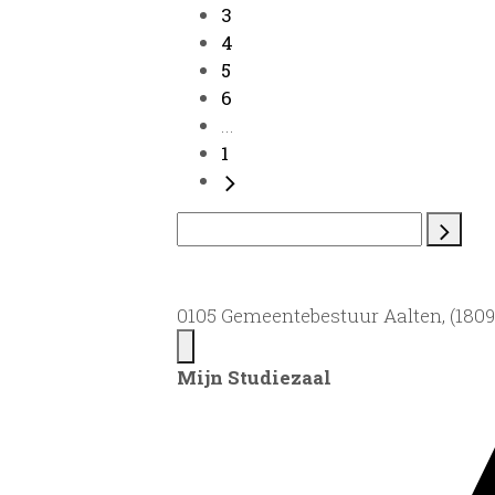
3
4
5
6
...
1
0105 Gemeentebestuur Aalten, (1809)
Mijn Studiezaal