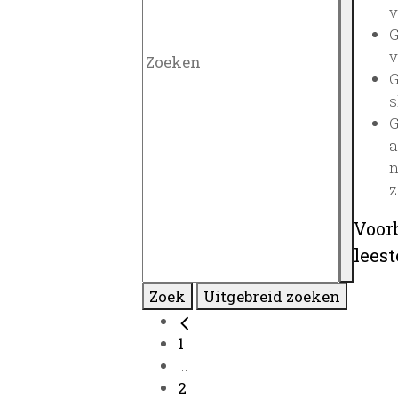
v
G
v
G
s
G
a
n
z
Voor
lees
Zoek
Uitgebreid zoeken
1
...
2