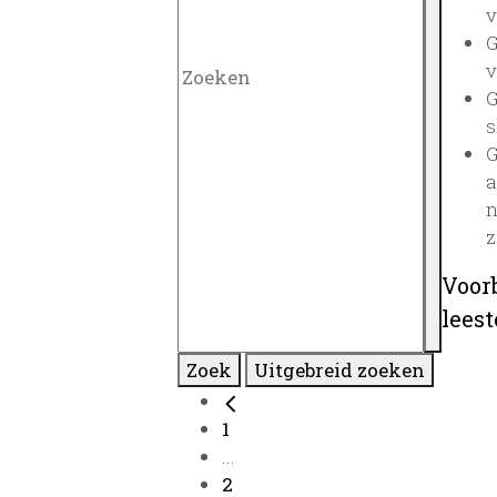
v
G
v
G
s
G
a
n
z
Voor
lees
Zoek
Uitgebreid zoeken
1
...
2