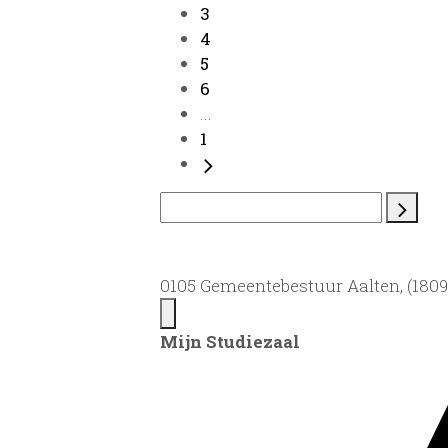
3
4
5
6
...
1
0105 Gemeentebestuur Aalten, (1809)
Mijn Studiezaal