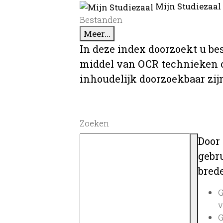
Mijn Studiezaal
Bestanden
Meer...
In deze index doorzoekt u be
middel van OCR technieken o
inhoudelijk doorzoekbaar zij
Zoeken
Door
gebru
brede
G
v
G