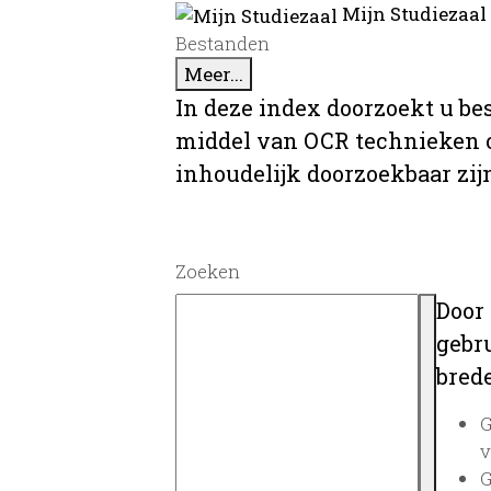
Mijn Studiezaal
Bestanden
Meer...
In deze index doorzoekt u be
middel van OCR technieken o
inhoudelijk doorzoekbaar zij
Zoeken
Door
gebru
brede
G
v
G