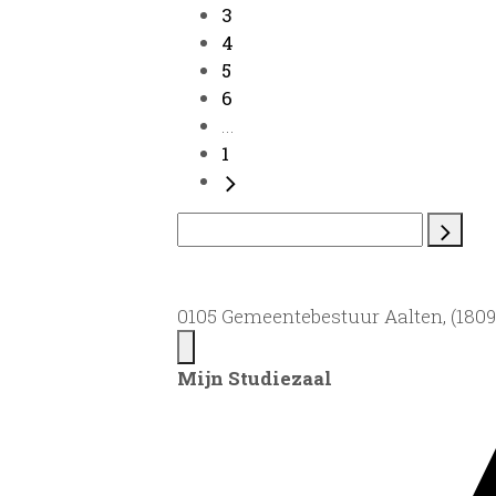
3
4
5
6
...
1
0105 Gemeentebestuur Aalten, (1809)
Mijn Studiezaal