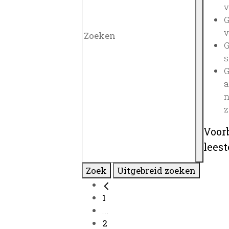
v
G
v
G
s
G
a
n
z
Voor
lees
Zoek
Uitgebreid zoeken
1
...
2