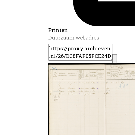
Printen
Duurzaam webadres