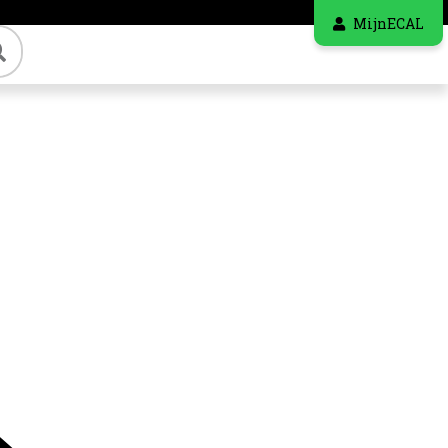
MijnECAL
Zoeken