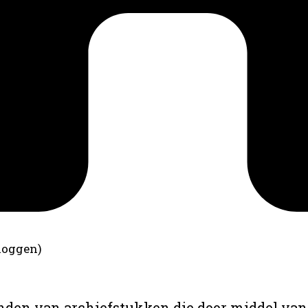
loggen)
anden van archiefstukken die door middel van