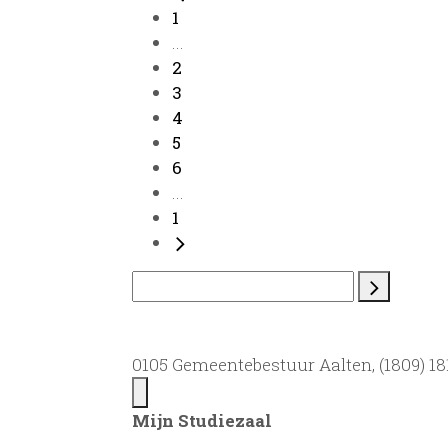
1
...
2
3
4
5
6
...
1
0105 Gemeentebestuur Aalten, (1809) 181
Mijn Studiezaal