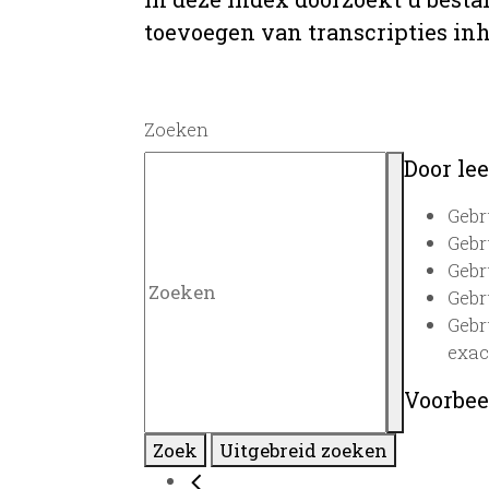
toevoegen van transcripties inh
Zoeken
Door lee
Gebr
Gebr
Gebr
Gebr
Gebr
exac
Voorbee
Zoek
Uitgebreid zoeken