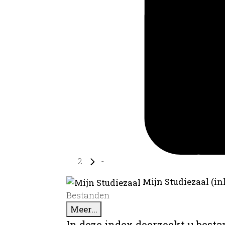
-
Mijn Studiezaal (in
Bestanden
Meer...
In deze index doorzoekt u best