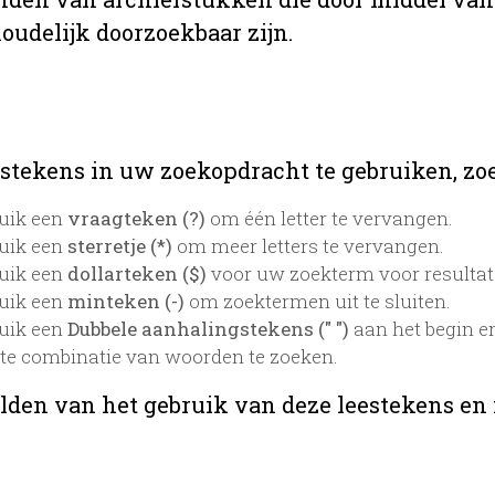
oudelijk doorzoekbaar zijn.
stekens in uw zoekopdracht te gebruiken, zoek
uik een
vraagteken (?)
om één letter te vervangen.
uik een
sterretje (*)
om meer letters te vervangen.
uik een
dollarteken ($)
voor uw zoekterm voor resultaten
uik een
minteken (-)
om zoektermen uit te sluiten.
uik een
Dubbele aanhalingstekens (" ")
aan het begin e
te combinatie van woorden te zoeken.
lden van het gebruik van deze leestekens en