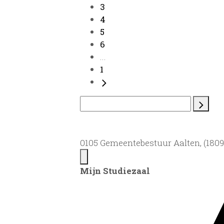
3
4
5
6
...
1
0105 Gemeentebestuur Aalten, (1809)
Mijn Studiezaal