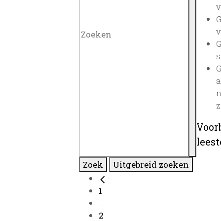
v
G
v
G
s
G
a
n
z
Voor
lees
Zoek
Uitgebreid zoeken
1
...
2