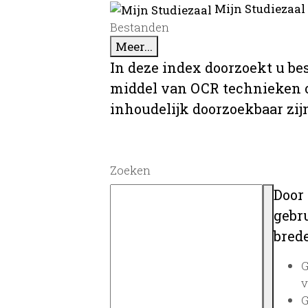
Mijn Studiezaal
Bestanden
Meer...
In deze index doorzoekt u be
middel van OCR technieken o
inhoudelijk doorzoekbaar zij
Zoeken
Door
gebru
brede
G
v
G