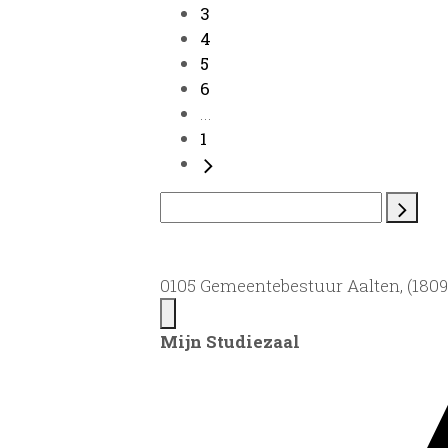
3
4
5
6
...
1
0105 Gemeentebestuur Aalten, (1809)
Mijn Studiezaal