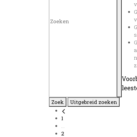
v
G
v
G
s
G
a
n
z
Voor
lees
Zoek
Uitgebreid zoeken
1
...
2