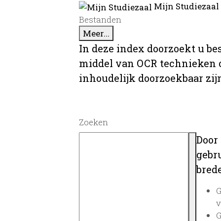
Mijn Studiezaal
Bestanden
Meer...
In deze index doorzoekt u be
middel van OCR technieken o
inhoudelijk doorzoekbaar zij
Zoeken
Door
gebru
brede
G
v
G