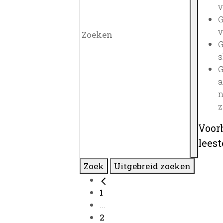
v
G
v
G
s
G
a
n
z
Voor
lees
Zoek
Uitgebreid zoeken
1
...
2