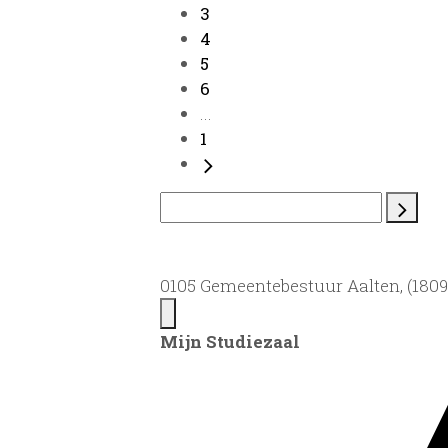
3
4
5
6
...
1
0105 Gemeentebestuur Aalten, (1809)
Mijn Studiezaal