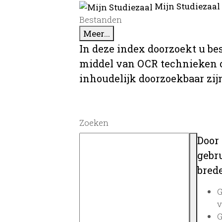
Mijn Studiezaal
Bestanden
Meer...
In deze index doorzoekt u be
middel van OCR technieken o
inhoudelijk doorzoekbaar zij
Zoeken
Door
gebru
brede
G
v
G