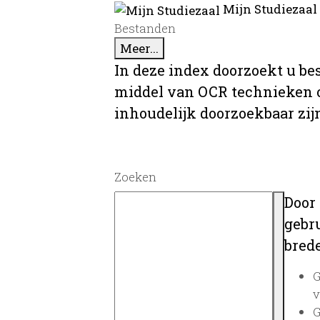
Mijn Studiezaal
Bestanden
Meer...
In deze index doorzoekt u be
middel van OCR technieken o
inhoudelijk doorzoekbaar zij
Zoeken
Door
gebru
brede
G
v
G