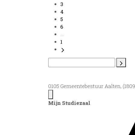
3
4
5
6
...
1
0105 Gemeentebestuur Aalten, (1809)
Mijn Studiezaal