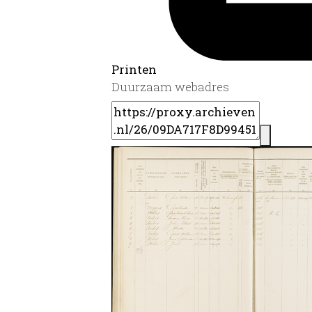
Printen
Duurzaam webadres