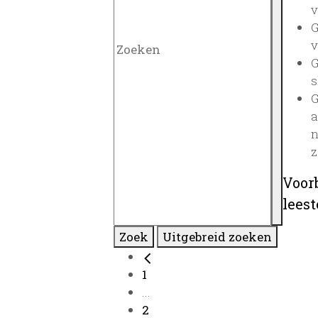
v
G
v
G
s
G
a
n
z
Voor
lees
Zoek
Uitgebreid zoeken
1
...
2