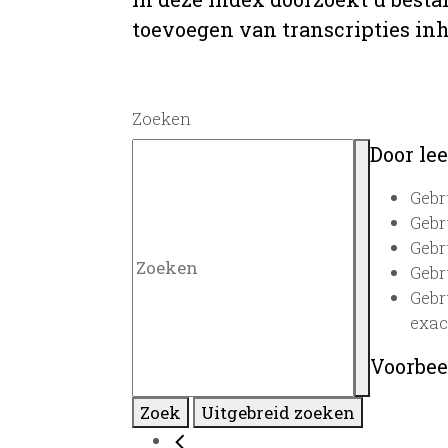
toevoegen van transcripties inh
Zoeken
Door lee
Gebr
Gebr
Gebr
Gebr
Gebr
exac
Voorbee
Zoek
Uitgebreid zoeken