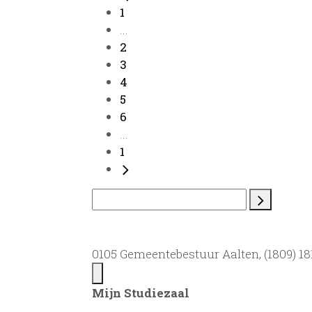
1
...
2
3
4
5
6
...
1
0105 Gemeentebestuur Aalten, (1809) 181
Mijn Studiezaal