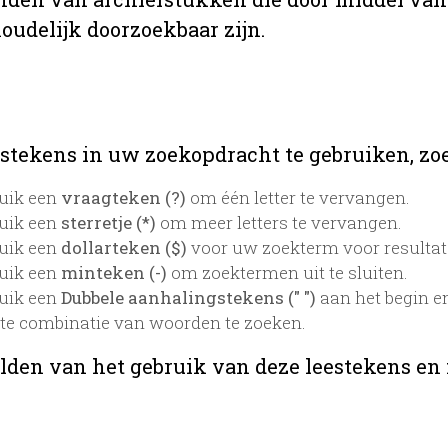
oudelijk doorzoekbaar zijn.
stekens in uw zoekopdracht te gebruiken, zoek
uik een
vraagteken (?)
om één letter te vervangen.
uik een
sterretje (*)
om meer letters te vervangen.
uik een
dollarteken ($)
voor uw zoekterm voor resultaten
uik een
minteken (-)
om zoektermen uit te sluiten.
uik een
Dubbele aanhalingstekens (" ")
aan het begin e
te combinatie van woorden te zoeken.
lden van het gebruik van deze leestekens en