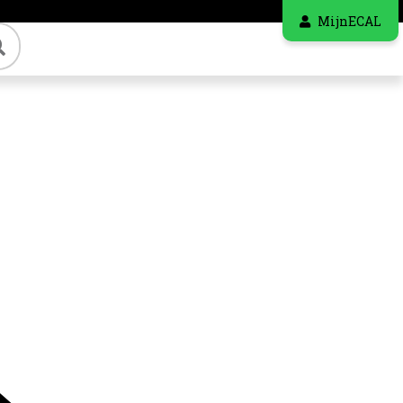
MijnECAL
Zoeken