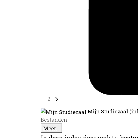
-
Mijn Studiezaal (in
Bestanden
Meer...
In deze index doorzoekt u best