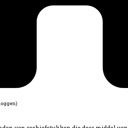
loggen)
anden van archiefstukken die door middel van