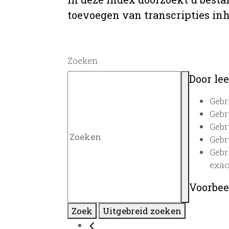
toevoegen van transcripties inh
Zoeken
Door lee
Gebr
Gebr
Gebr
Gebr
Gebr
exac
Voorbee
Zoek
Uitgebreid zoeken