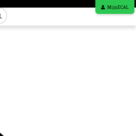
MijnECAL
Zoeken