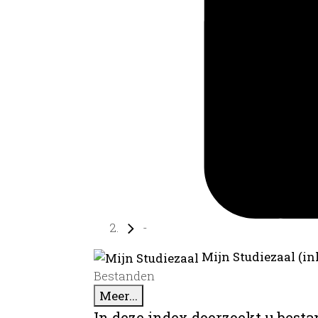
-
Mijn Studiezaal (in
Bestanden
Meer...
In deze index doorzoekt u best