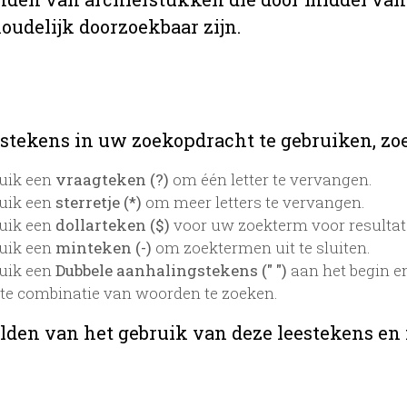
oudelijk doorzoekbaar zijn.
stekens in uw zoekopdracht te gebruiken, zoek
uik een
vraagteken (?)
om één letter te vervangen.
uik een
sterretje (*)
om meer letters te vervangen.
uik een
dollarteken ($)
voor uw zoekterm voor resultaten
uik een
minteken (-)
om zoektermen uit te sluiten.
uik een
Dubbele aanhalingstekens (" ")
aan het begin e
te combinatie van woorden te zoeken.
lden van het gebruik van deze leestekens en