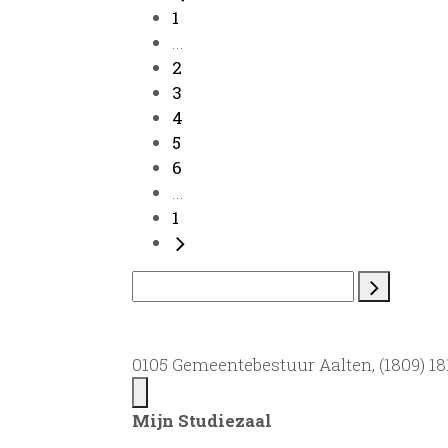
1
...
2
3
4
5
6
...
1
0105 Gemeentebestuur Aalten, (1809) 181
Mijn Studiezaal