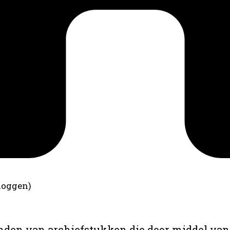
loggen)
anden van archiefstukken die door middel van