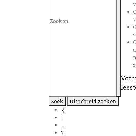
v
G
v
G
s
G
a
n
z
Voor
lees
Zoek
Uitgebreid zoeken
1
...
2