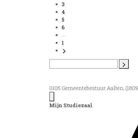
3
4
5
6
...
1
0105 Gemeentebestuur Aalten, (1809)
Mijn Studiezaal