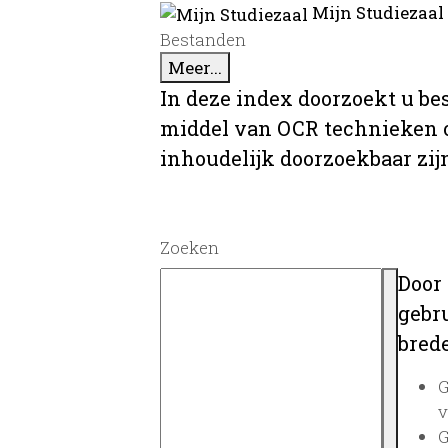
Mijn Studiezaal
Bestanden
Meer...
In deze index doorzoekt u be
middel van OCR technieken o
inhoudelijk doorzoekbaar zij
Zoeken
Door
gebru
brede
G
v
G