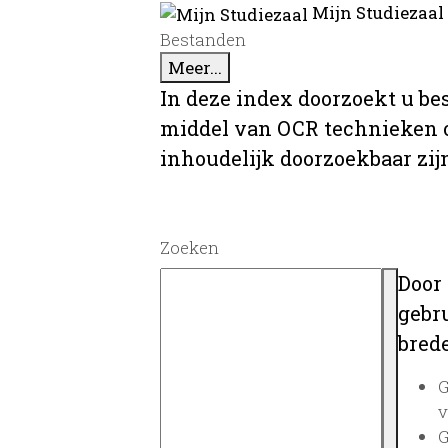
Mijn Studiezaal
Bestanden
Meer...
In deze index doorzoekt u be
middel van OCR technieken o
inhoudelijk doorzoekbaar zij
Zoeken
Door
gebru
brede
G
v
G