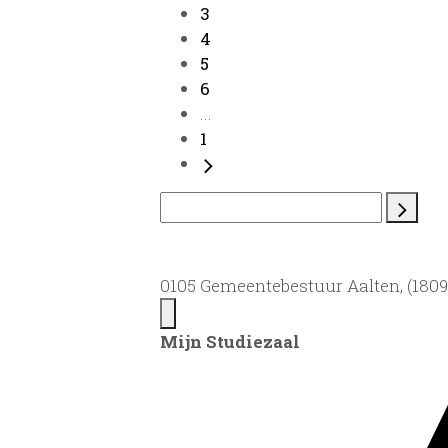
3
4
5
6
...
1
0105 Gemeentebestuur Aalten, (1809)
Mijn Studiezaal