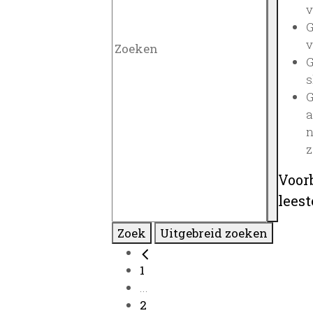
v
G
v
G
s
G
a
n
z
Voor
lees
Zoek
Uitgebreid zoeken
1
...
2