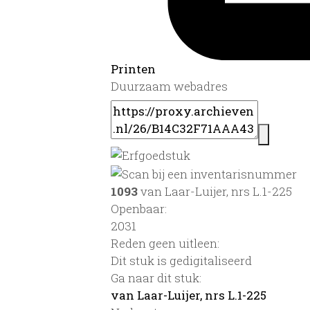
Printen
Duurzaam webadres
1093
van Laar-Luijer, nrs L.1-225
Openbaar:
2031
Reden geen uitleen:
Dit stuk is gedigitaliseerd
Ga naar dit stuk:
van Laar-Luijer, nrs L.1-225