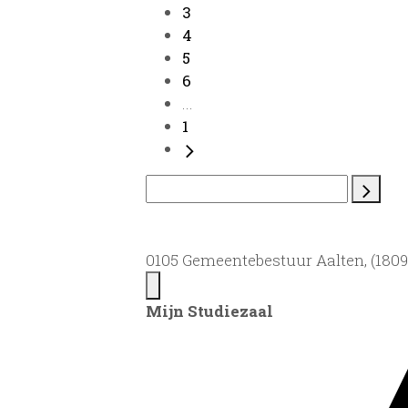
3
4
5
6
...
1
0105 Gemeentebestuur Aalten, (1809)
Mijn Studiezaal