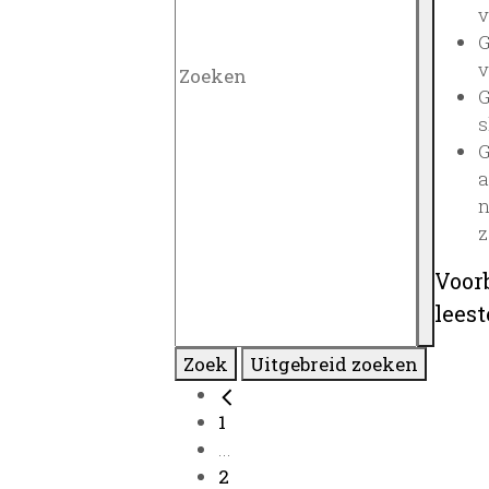
v
G
v
G
s
G
a
n
z
Voor
lees
Zoek
Uitgebreid zoeken
1
...
2