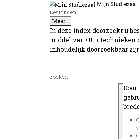
Mijn Studiezaal
Bestanden
Meer...
In deze index doorzoekt u be
middel van OCR technieken o
inhoudelijk doorzoekbaar zij
Zoeken
Door
gebru
brede
G
v
G