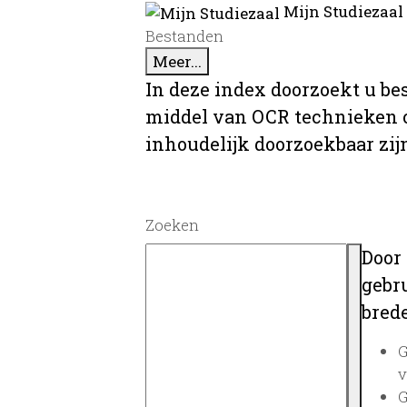
Mijn Studiezaal
Bestanden
Meer...
In deze index doorzoekt u be
middel van OCR technieken o
inhoudelijk doorzoekbaar zij
Zoeken
Door
gebru
brede
G
v
G