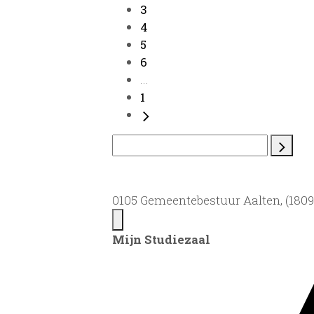
3
4
5
6
...
1
0105 Gemeentebestuur Aalten, (1809)
Mijn Studiezaal