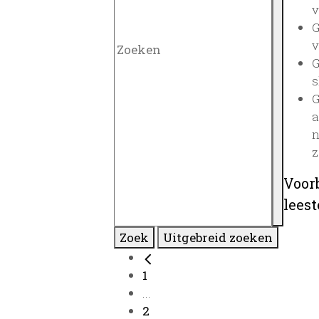
v
G
v
G
s
G
a
n
z
Voor
lees
Zoek
Uitgebreid zoeken
1
...
2