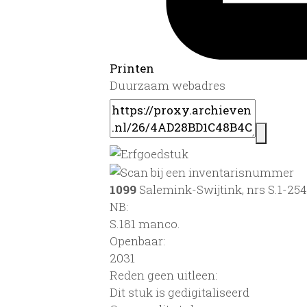
Printen
Duurzaam webadres
1099
Salemink-Swijtink, nrs S.1-254
NB
:
S.181 manco.
Openbaar:
2031
Reden geen uitleen:
Dit stuk is gedigitaliseerd