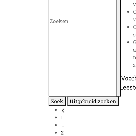
v
G
v
G
s
G
a
n
z
Voor
lees
Zoek
Uitgebreid zoeken
1
...
2