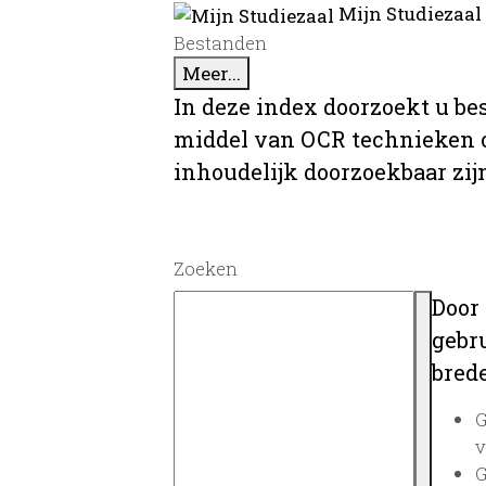
Mijn Studiezaal
Bestanden
Meer...
In deze index doorzoekt u be
middel van OCR technieken o
inhoudelijk doorzoekbaar zij
Zoeken
Door
gebru
brede
G
v
G