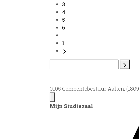
3
4
5
6
...
1
0105 Gemeentebestuur Aalten, (1809)
Mijn Studiezaal