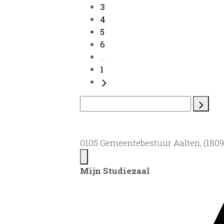
3
4
5
6
...
1
0105 Gemeentebestuur Aalten, (1809)
Mijn Studiezaal