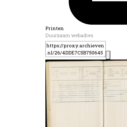
Printen
Duurzaam webadres