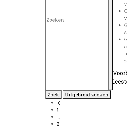
v
G
v
G
s
G
a
n
z
Voor
lees
Zoek
Uitgebreid zoeken
1
...
2