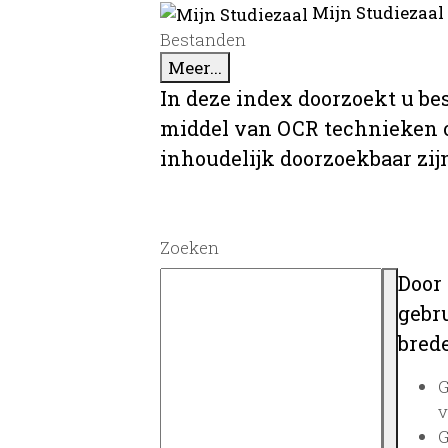
Mijn Studiezaal
Bestanden
Meer...
In deze index doorzoekt u be
middel van OCR technieken o
inhoudelijk doorzoekbaar zij
Zoeken
Door
gebru
brede
G
v
G