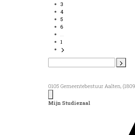
3
4
5
6
...
1
0105 Gemeentebestuur Aalten, (1809)
Mijn Studiezaal