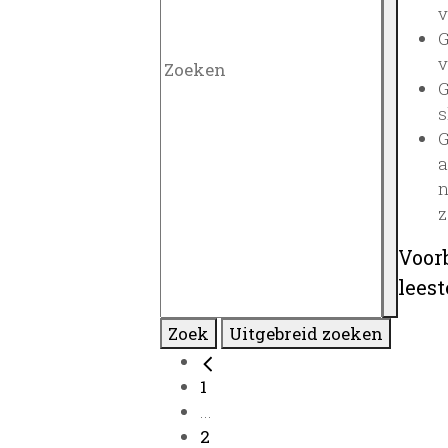
v
G
v
G
s
G
a
n
z
Voor
lees
Zoek
Uitgebreid zoeken
1
...
2