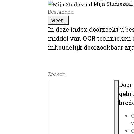
Mijn Studiezaal
Bestanden
Meer...
In deze index doorzoekt u be
middel van OCR technieken o
inhoudelijk doorzoekbaar zij
Zoeken
Door
gebru
brede
G
v
G