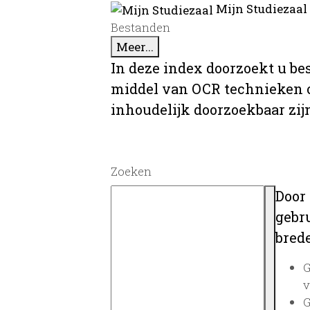
Mijn Studiezaal
Bestanden
Meer...
In deze index doorzoekt u be
middel van OCR technieken o
inhoudelijk doorzoekbaar zij
Zoeken
Door
gebru
brede
G
v
G