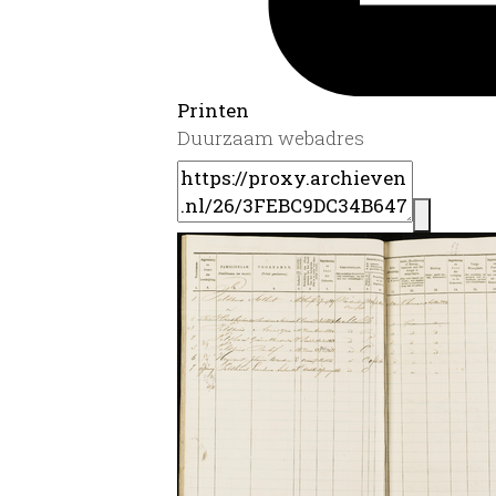
Printen
Duurzaam webadres