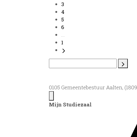
3
4
5
6
...
1
0105 Gemeentebestuur Aalten, (1809)
Mijn Studiezaal