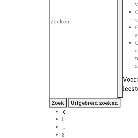
v
G
v
G
s
G
a
n
z
Voor
lees
Zoek
Uitgebreid zoeken
1
...
2