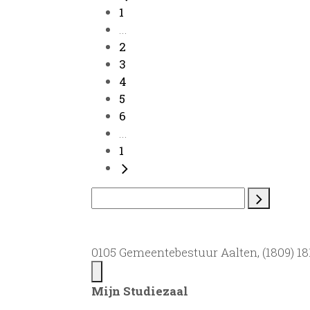
1
...
2
3
4
5
6
...
1
0105 Gemeentebestuur Aalten, (1809) 181
Mijn Studiezaal