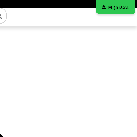
MijnECAL
Zoeken