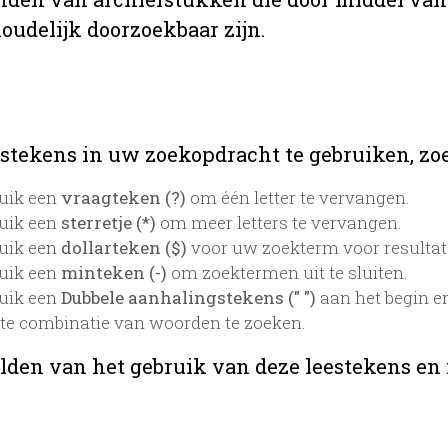
oudelijk doorzoekbaar zijn.
stekens in uw zoekopdracht te gebruiken, zoek
uik een
vraagteken (?)
om één letter te vervangen.
uik een
sterretje (*)
om meer letters te vervangen.
uik een
dollarteken ($)
voor uw zoekterm voor resultaten
uik een
minteken (-)
om zoektermen uit te sluiten.
uik een
Dubbele aanhalingstekens (" ")
aan het begin e
te combinatie van woorden te zoeken.
lden van het gebruik van deze leestekens en