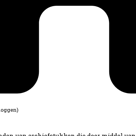
loggen)
anden van archiefstukken die door middel van