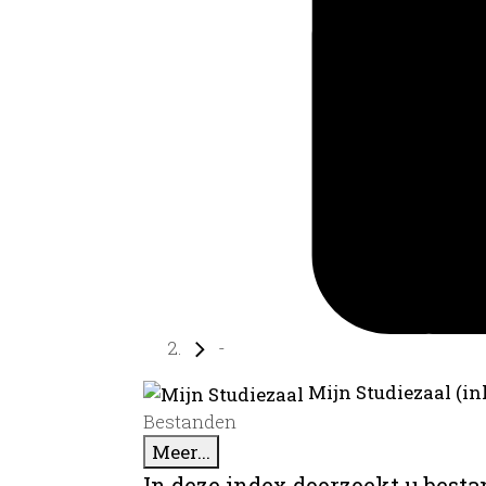
-
Mijn Studiezaal (in
Bestanden
Meer...
In deze index doorzoekt u best