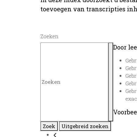
toevoegen van transcripties inh
Zoeken
Door lee
Gebr
Gebr
Gebr
Gebr
Gebr
exac
Voorbee
Zoek
Uitgebreid zoeken