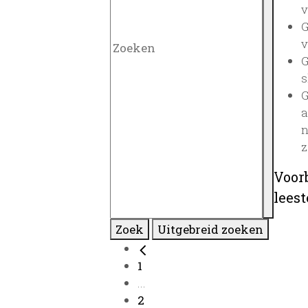
v
G
v
G
s
G
a
n
z
Voor
lees
Zoek
Uitgebreid zoeken
1
...
2