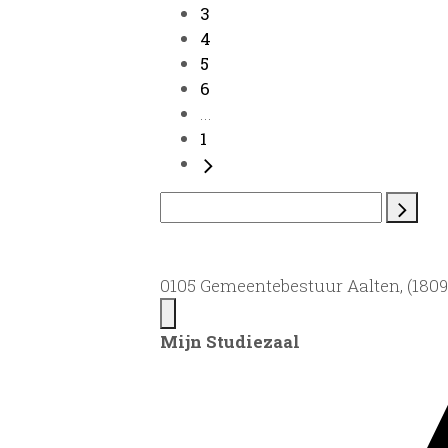
3
4
5
6
...
1
0105 Gemeentebestuur Aalten, (1809)
Mijn Studiezaal