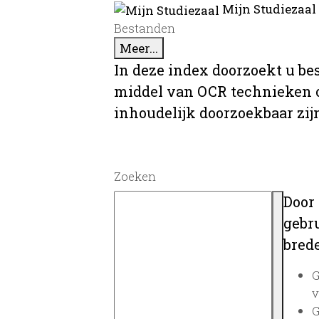
Mijn Studiezaal
Bestanden
Meer...
In deze index doorzoekt u be
middel van OCR technieken o
inhoudelijk doorzoekbaar zij
Zoeken
Door
gebru
brede
G
v
G