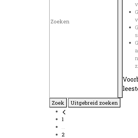
v
G
v
G
s
G
a
n
z
Voor
lees
Zoek
Uitgebreid zoeken
1
...
2