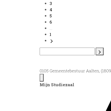
3
4
5
6
...
1
0105 Gemeentebestuur Aalten, (1809)
Mijn Studiezaal