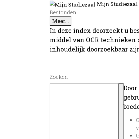
Mijn Studiezaal
Bestanden
Meer...
In deze index doorzoekt u be
middel van OCR technieken o
inhoudelijk doorzoekbaar zij
Zoeken
Door
gebru
brede
G
v
G